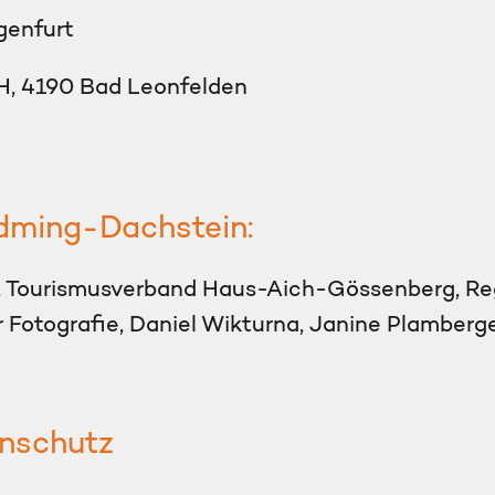
genfurt
H, 4190 Bad Leonfelden
adming-Dachstein:
el, Tourismusverband Haus-Aich-Gössenberg, R
 Fotografie, Daniel Wikturna, Janine Plamberger
enschutz