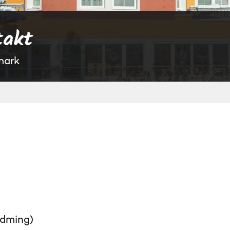
takt
mark
adming)