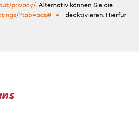
ut/privacy/
. Alternativ können Sie die
ttings/?tab=ads#_=_
deaktivieren. Hierfür
uns