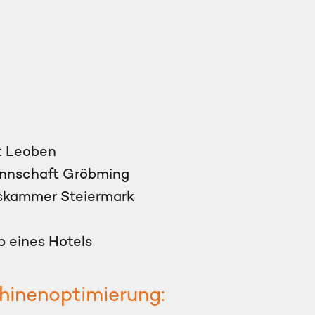
t Leoben
annschaft Gröbming
tskammer Steiermark
 eines Hotels
inenoptimierung: